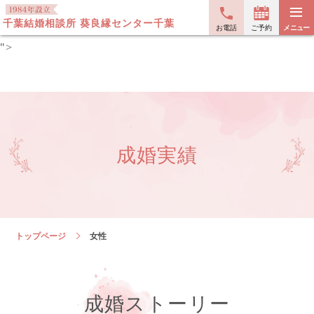
≡
/home/c1610947/public_html/aoiryouen.com/wp/wp-
千葉結婚相談所 葵良縁センター千葉
content/themes/aoi/header.php on line
63
お電話
ご予約
メニュー
">
成婚実績
トップページ
女性
成婚ストーリー