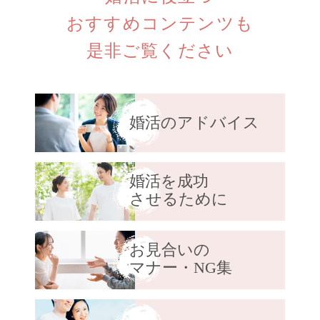
おすすめコンテンツも
是非ご覧ください
婚活のアドバイス
婚活を成功
させるために
お見合いの
マナー・NG集