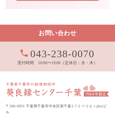
お問い合わせ
043-238-0070
受付時間 10:00〜19:00
（定休日：水・木）
〒260-0031 千葉県千葉市中央区新千葉1-7-2 ペリエ＋plusビ
ル