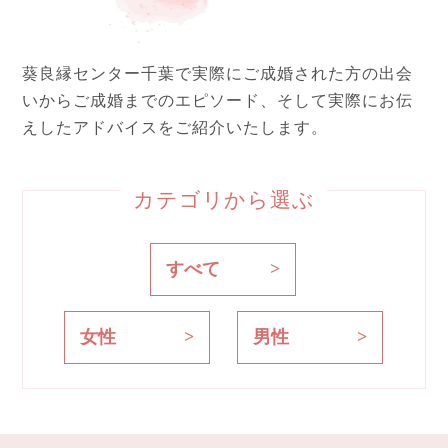
葵良縁センター千葉で実際にご成婚された方の
出会
いからご成婚までのエピソード、そして実際にお伝
えしたアドバイスをご紹介いたします。
カテゴリから選ぶ
すべて
女性
男性