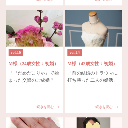
vol.16
vol.14
M様（24歳女性：初婚）
M様（42歳女性：初婚）
「『だめだこりゃ』で始
「前の結婚のトラウマに
まった交際のご成婚？」
打ち勝った二人の婚活」
続きを読む
続きを読む