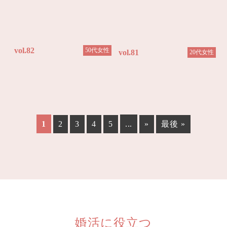
vol.82
50代女性
vol.81
20代女性
1
2
3
4
5
...
»
最後 »
婚活に役立つ