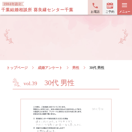
≡
千葉結婚相談所 葵良縁センター千葉
お電話
ご予約
メニュー
トップページ
成婚アンケート
男性
30代 男性
30代 男性
vol.39